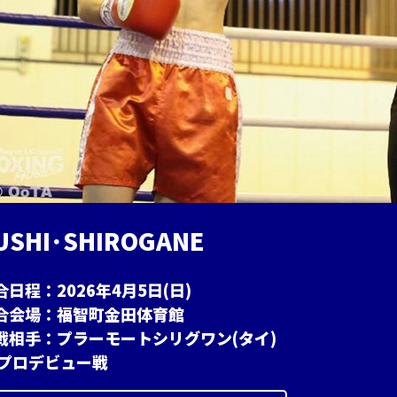
U
S
H
I
･
S
H
I
R
O
G
A
N
E
合日程：2026年4月5日(日)
合会場：福智町金田体育館
戦相手：プラーモートシリグワン(タイ)
 プロデビュー戦