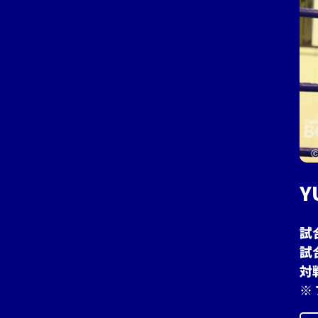
Y
試
試
対
※